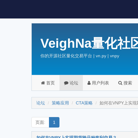
VeighNa量化社
你的开源社区量化交易平台 | vn.py | vnpy
首页
论坛
用户列表
搜索
论坛
策略应用
CTA策略
如何在VNPY上实
页面:
1
如何在VNPY上实现期货跨品种套利交易？