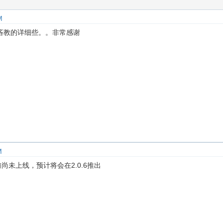
M
吝教的详细些。。非常感谢
M
块目前尚未上线，预计将会在2.0.6推出