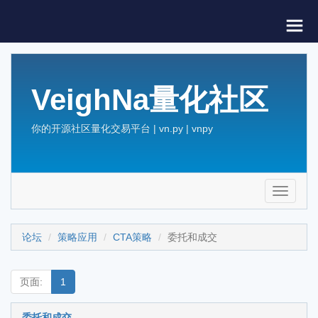
VeighNa量化社区
你的开源社区量化交易平台 | vn.py | vnpy
Toggle
navigati
论坛
策略应用
CTA策略
委托和成交
页面:
1
委托和成交