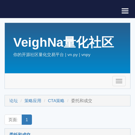
VeighNa量化社区
你的开源社区量化交易平台 | vn.py | vnpy
Toggle
navigati
论坛
策略应用
CTA策略
委托和成交
页面:
1
委托和成交