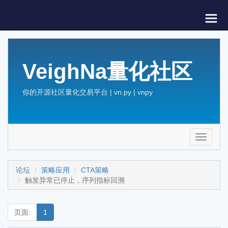
VeighNa量化社区
你的开源社区量化交易平台 | vn.py | vnpy
Toggle
navigati
论坛
策略应用
CTA策略
触发异常已停止，序列指标回溯
页面:
1