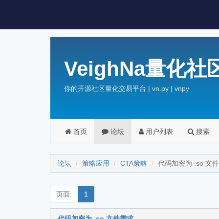
VeighNa量化社
你的开源社区量化交易平台 | vn.py | vnpy
首页
论坛
用户列表
搜索
论坛
策略应用
CTA策略
代码加密为 .so 文
页面:
1
代码加密为 .so 文件需求