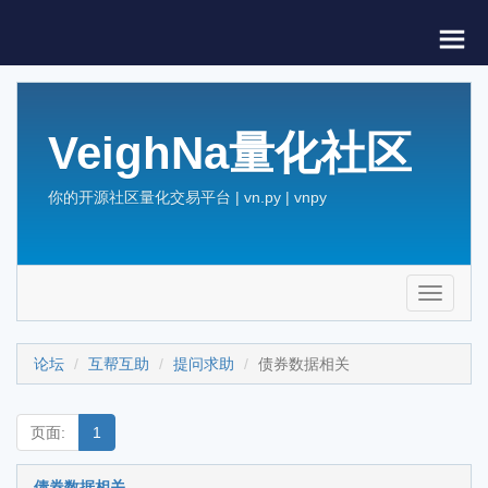
VeighNa量化社区
你的开源社区量化交易平台 | vn.py | vnpy
Toggle
navigati
论坛
互帮互助
提问求助
债券数据相关
页面:
1
债券数据相关