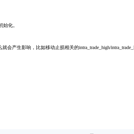
行初始化。
。
如移动止损相关的intra_trade_high/intra_trade_