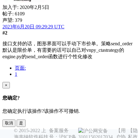
加入于:
2020年2月5日
帖子: 6109
声望: 379
2023年6月20日 09:29:29 UTC
#2
接口支持的话，图形界面可以手动下市价单。策略send_order
默认是限价单，有需要的话可以自己对vnpy_ctastrategy的
engine.py的send_order函数进行个性化修改
页面:
1
×
您确定?
您确定执行该操作?该操作不可撤销.
取消
是
© 2015-2022 上
备案服务
【用
【隐
沪公网安备
海韦纳软件科技
号：沪ICP备
户协
私政
31011502017034