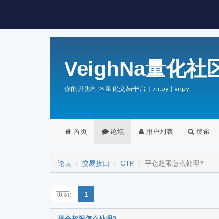
VeighNa量化社
你的开源社区量化交易平台 | vn.py | vnpy
首页
论坛
用户列表
搜索
论坛
交易接口
CTP
平仓超限怎么处理?
页面:
1
平仓超限怎么处理?