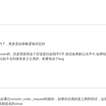
的了，更多是由策略逻辑决定的
和cover的...但是我觉得这个应该是比如我平2手,然后如果默认先平今,如果恰
比如今仓到底有多少之类的...来避免这个bug
委托会通过convert_order_request转换的，如果你交易的是上期所的话，会通过c
是发的close