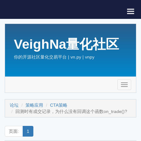
VeighNa量化社区
你的开源社区量化交易平台 | vn.py | vnpy
Toggle
navigati
论坛
策略应用
CTA策略
回测时有成交记录，为什么没有回调这个函数on_trade()?
页面:
1