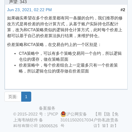
声望: 343
Jun 23, 2021, 02:22 PM
#2
如果确实希望在多个价差里都有同一条腿的合约，我们推荐的修
改方式是将价差的持仓计算方式，从基于账户实际持仓匹配计
算，改为和CTA策略类似的逻辑持仓计算方式，此时每个价差上
都可以基于自己的价差算法执行结果，来维护持仓。
价差策略和CTA策略，在交易合约上的一个区别是：
CTA策略中，可以有多个策略交易同一个合约，所以逻辑
仓位的缓存，做在策略层面
价差策略中，每个价差组合上一定最多只有一个价差策
略，所以逻辑仓位的缓存做在价差层面
页面:
1
备案服务
© 2015-2022
号：沪ICP
沪公网安备
【用
【隐
【免
上海韦纳软件
备
31011502017034
户协
私政
责条
科技有限公司
18006526
号
议】
策】
款】
号