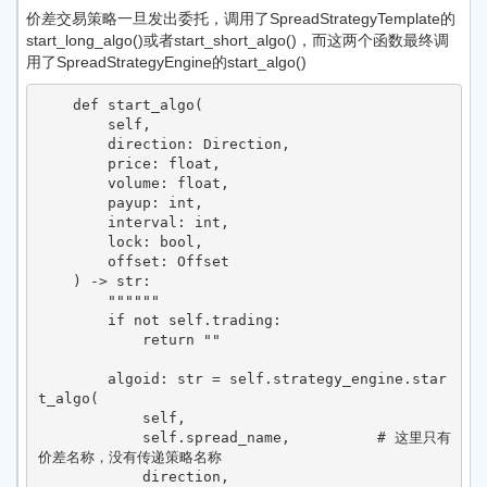
价差交易策略一旦发出委托，调用了SpreadStrategyTemplate的
start_long_algo()或者start_short_algo()，而这两个函数最终调
用了SpreadStrategyEngine的start_algo()
    def start_algo(

        self,

        direction: Direction,

        price: float,

        volume: float,

        payup: int,

        interval: int,

        lock: bool,

        offset: Offset

    ) -> str:

        """"""

        if not self.trading:

            return ""

        algoid: str = self.strategy_engine.star
t_algo(

            self,

            self.spread_name,          # 这里只有
价差名称，没有传递策略名称

            direction,
