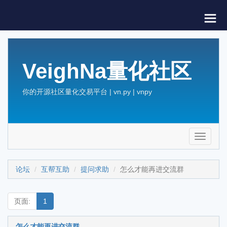
VeighNa量化社区
你的开源社区量化交易平台 | vn.py | vnpy
Toggle
navigati
论坛
互帮互助
提问求助
怎么才能再进交流群
页面:
1
怎么才能再进交流群