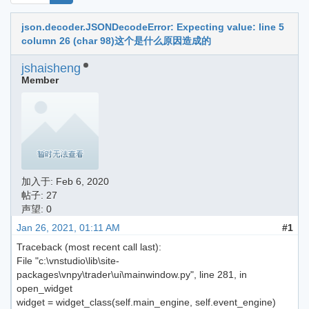
json.decoder.JSONDecodeError: Expecting value: line 5
column 26 (char 98)这个是什么原因造成的
jshaisheng
Member
加入于:
Feb 6, 2020
帖子: 27
声望: 0
Jan 26, 2021, 01:11 AM
#1
Traceback (most recent call last):
File "c:\vnstudio\lib\site-
packages\vnpy\trader\ui\mainwindow.py", line 281, in
open_widget
widget = widget_class(self.main_engine, self.event_engine)