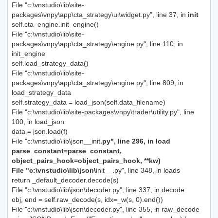
File "c:\vnstudio\lib\site-
packages\vnpy\app\cta_strategy\ui\widget.py", line 37, in
init
self.cta_engine.init_engine()
File "c:\vnstudio\lib\site-
packages\vnpy\app\cta_strategy\engine.py", line 110, in
init_engine
self.load_strategy_data()
File "c:\vnstudio\lib\site-
packages\vnpy\app\cta_strategy\engine.py", line 809, in
load_strategy_data
self.strategy_data = load_json(self.data_filename)
File "c:\vnstudio\lib\site-packages\vnpy\trader\utility.py", line
100, in load_json
data = json.load(f)
File "c:\vnstudio\lib\json__init
.py", line 296, in load
parse_constant=parse_constant,
object_pairs_hook=object_pairs_hook, **kw)
File "c:\vnstudio\lib\json\
init__.py", line 348, in loads
return _default_decoder.decode(s)
File "c:\vnstudio\lib\json\decoder.py", line 337, in decode
obj, end = self.raw_decode(s, idx=_w(s, 0).end())
File "c:\vnstudio\lib\json\decoder.py", line 355, in raw_decode