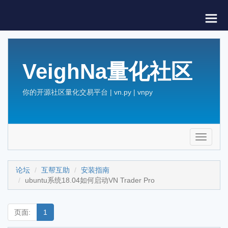
VeighNa量化社区
你的开源社区量化交易平台 | vn.py | vnpy
Toggle
navigati
论坛
互帮互助
安装指南
ubuntu系统18.04如何启动VN Trader Pro
页面:
1