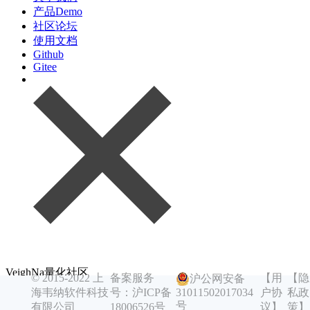
产品Demo
社区论坛
使用文档
Github
Gitee
VeighNa量化社区
© 2015-2022 上
备案服务
【用
【隐
沪公网安备
你的开源社区量化交易平台 | vn.py | vnpy
海韦纳软件科技
号：沪ICP备
户协
私政
31011502017034
Toggle navigation
号
有限公司
18006526号
议】
策】