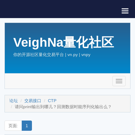
VeighNa量化社区
你的开源社区量化交易平台 | vn.py | vnpy
Toggle
navigati
论坛
交易接口
CTP
请问print输出到哪儿？回测数据时能序列化输出么？
页面:
1