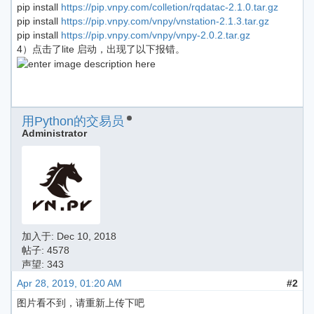
pip install
https://pip.vnpy.com/colletion/rqdatac-2.1.0.tar.gz
pip install
https://pip.vnpy.com/vnpy/vnstation-2.1.3.tar.gz
pip install
https://pip.vnpy.com/vnpy/vnpy-2.0.2.tar.gz
4）点击了lite 启动，出现了以下报错。
用Python的交易员
Administrator
加入于:
Dec 10, 2018
帖子: 4578
声望: 343
Apr 28, 2019, 01:20 AM
#2
图片看不到，请重新上传下吧