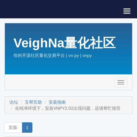
VeighNa量化社区
你的开源社区量化交易平台 | vn.py | vnpy
Toggle
navigati
论坛
互帮互助
安装指南
在纯净环境下，安装VNPY2.02出现问题，还请帮忙指导
页面:
1