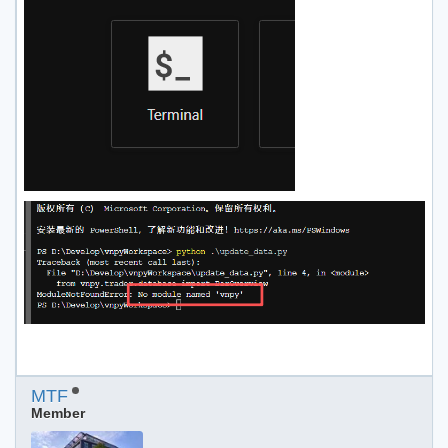
MTF
Member