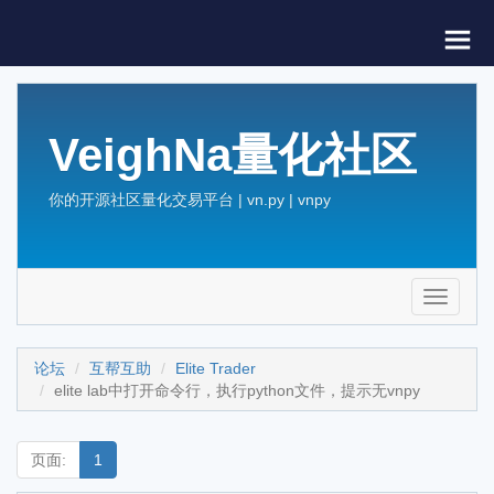
VeighNa量化社区
你的开源社区量化交易平台 | vn.py | vnpy
Toggle
navigati
论坛
互帮互助
Elite Trader
elite lab中打开命令行，执行python文件，提示无vnpy
页面:
1