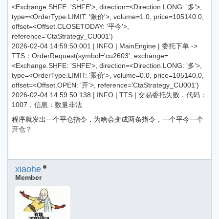
<Exchange.SHFE: 'SHFE'>, direction=<Direction.LONG: '多'>,
type=<OrderType.LIMIT: '限价'>, volume=1.0, price=105140.0,
offset=<Offset.CLOSETODAY: '平今'>,
reference='CtaStrategy_CU001')
2026-02-04 14:59:50.001 | INFO | MainEngine | 委托下单 ->
TTS：OrderRequest(symbol='cu2603', exchange=
<Exchange.SHFE: 'SHFE'>, direction=<Direction.LONG: '多'>,
type=<OrderType.LIMIT: '限价'>, volume=0.0, price=105140.0,
offset=<Offset.OPEN: '开'>, reference='CtaStrategy_CU001')
2026-02-04 14:59:50.138 | INFO | TTS | 交易委托失败，代码：
1007，信息：数量非法
程序就发出一个平仓指令，为啥会变成两条指令，一个平今一个
开仓？
xiaohe
Member