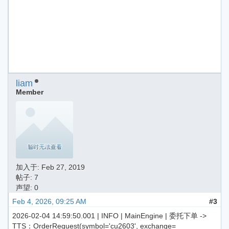
liam
Member
加入于:
Feb 27, 2019
帖子: 7
声望: 0
Feb 4, 2026, 09:25 AM
#3
2026-02-04 14:59:50.001 | INFO | MainEngine | 委托下单 ->
TTS：OrderRequest(symbol='cu2603', exchange=