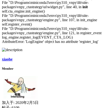
File "D:\Programs\miniconda3\envs\py310_vnpy\lib\site-
packages\vnpy_ctastrategy\ui\widget.py", line 40, in
init
self.cta_engine.init_engine()
File "D:\Programs\miniconda3\envs\py310_vnpy\lib\site-
packages\vnpy_ctastrategy\engine.py", line 107, in init_engine
self.register_event()
File "D:\Programs\miniconda3\envs\py310_vnpy\lib\site-
packages\vnpy_ctastrategy\engine.py", line 121, in register_event
log_engine.register_log(EVENT_CTA_LOG)
AttributeError: 'LogEngine' object has no attribute 'register_log'
xiaohe
Member
加入于:
2020年2月5日
帖子: 6109