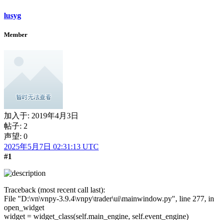
lusyg
Member
加入于:
2019年4月3日
帖子: 2
声望: 0
2025年5月7日 02:31:13 UTC
#1
Traceback (most recent call last):
File "D:\vn\vnpy-3.9.4\vnpy\trader\ui\mainwindow.py", line 277, in
open_widget
widget = widget_class(self.main_engine, self.event_engine)