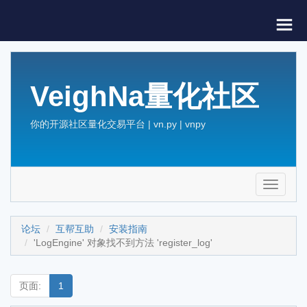
VeighNa量化社区
你的开源社区量化交易平台 | vn.py | vnpy
Toggle
navigati
论坛
互帮互助
安装指南
'LogEngine' 对象找不到方法 'register_log'
页面:
1