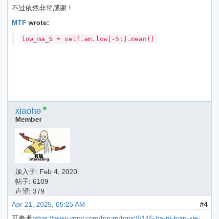
不过依然非常感谢！
MTF
wrote:
low_ma_5 = self.am.low[-5:].mean()
xiaohe
Member
加入于:
Feb 4, 2020
帖子: 6109
声望: 379
Apr 21, 2025, 05:25 AM
#4
可参考
https://www.vnpy.com/forum/topic/6146-ba-ni-bian-xie-