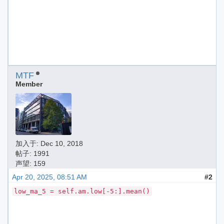
MTF
Member
加入于:
Dec 10, 2018
帖子: 1991
声望: 159
Apr 20, 2025, 08:51 AM
#2
low_ma_5 = self.am.low[-5:].mean()