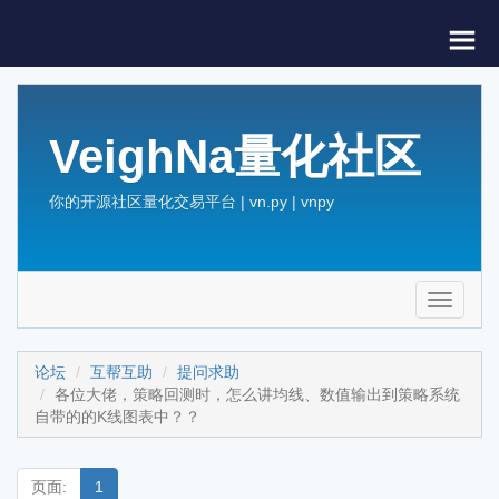
VeighNa量化社区
你的开源社区量化交易平台 | vn.py | vnpy
Toggle
navigati
论坛
互帮互助
提问求助
各位大佬，策略回测时，怎么讲均线、数值输出到策略系统
自带的的K线图表中？？
页面:
1