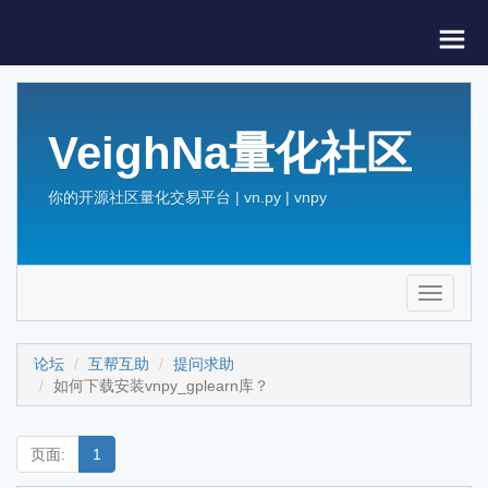
VeighNa量化社区
你的开源社区量化交易平台 | vn.py | vnpy
Toggle
navigati
论坛
互帮互助
提问求助
如何下载安装vnpy_gplearn库？
页面:
1