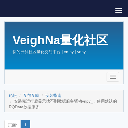
VeighNa量化社区
你的开源社区量化交易平台 | vn.py | vnpy
Toggle
navigati
论坛
互帮互助
安装指南
安装完运行后显示找不到数据服务驱动vnpy_，使用默认的
RQData数据服务
页面:
1