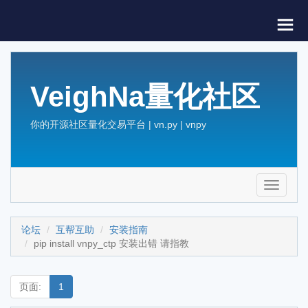
VeighNa量化社区
你的开源社区量化交易平台 | vn.py | vnpy
Toggle
navigati
论坛
互帮互助
安装指南
pip install vnpy_ctp 安装出错 请指教
页面:
1