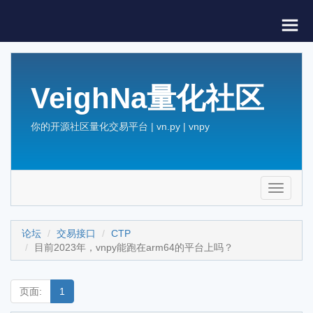
VeighNa量化社区
你的开源社区量化交易平台 | vn.py | vnpy
Toggle
navigati
论坛
交易接口
CTP
目前2023年，vnpy能跑在arm64的平台上吗？
页面:
1