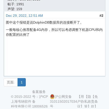
帖子: 1991
声望: 159
Dec 29, 2022, 12:51 AM
#2
图中这个报错是说DolphinDB数据库的连接断开了。
一般每核心推荐配备4G内存，所以可以考虑调整下机器CPU和内
存配置的比例了
页面:
1
备案服务
© 2015-2022
号：沪ICP
沪公网安备
【用
【隐
【免
上海韦纳软件
备
31011502017034
户协
私政
责条
科技有限公司
18006526
号
议】
策】
款】