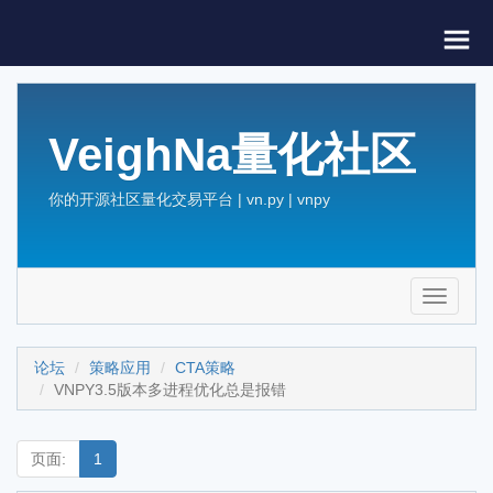
VeighNa量化社区
你的开源社区量化交易平台 | vn.py | vnpy
Toggle
navigati
论坛
策略应用
CTA策略
VNPY3.5版本多进程优化总是报错
页面:
1