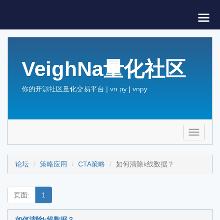
VeighNa量化社区
你的开源社区量化交易平台 | vn.py | vnpy
Toggle
navigati
论坛
策略应用
CTA策略
如何清除k线数据？
页面:
1
如何清除k线数据？