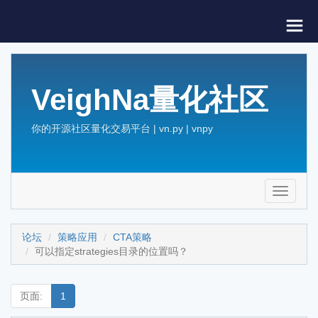
VeighNa量化社区
你的开源社区量化交易平台 | vn.py | vnpy
Toggle
navigati
论坛
策略应用
CTA策略
可以指定strategies目录的位置吗？
页面:
1