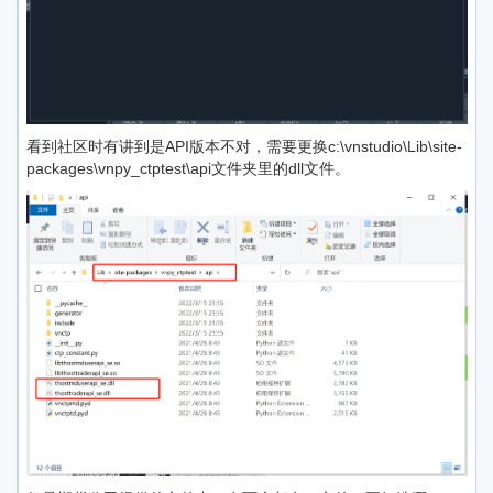
看到社区时有讲到是API版本不对，需要更换c:\vnstudio\Lib\site-
packages\vnpy_ctptest\api文件夹里的dll文件。