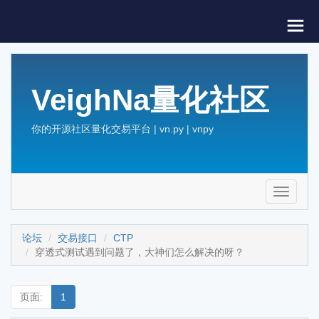
VeighNa量化社区
你的开源社区量化交易平台 | vn.py | vnpy
Toggle
navigati
论坛
交易接口
CTP
穿透式测试遇到问题了，大神们怎么解决的呀？
页面:
1