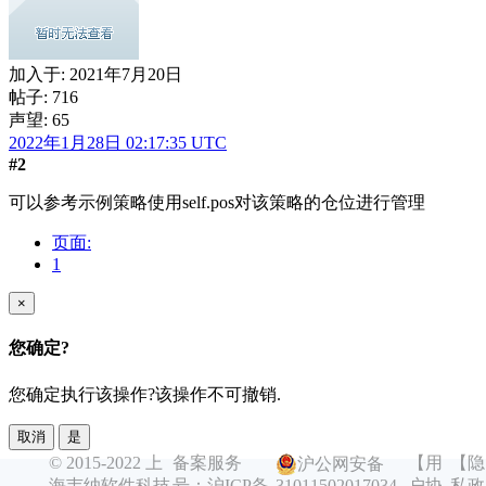
加入于:
2021年7月20日
帖子: 716
声望: 65
2022年1月28日 02:17:35 UTC
#2
可以参考示例策略使用self.pos对该策略的仓位进行管理
页面:
1
×
您确定?
您确定执行该操作?该操作不可撤销.
取消
是
© 2015-2022 上
备案服务
【用
【隐
沪公网安备
海韦纳软件科技
号：沪ICP备
户协
私政
31011502017034