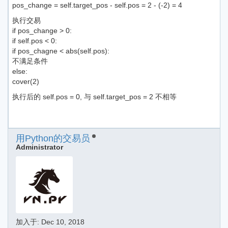
pos_change = self.target_pos - self.pos = 2 - (-2) = 4
执行交易
if pos_change > 0:
if self.pos < 0:
if pos_chagne < abs(self.pos):
不满足条件
else:
cover(2)
执行后的 self.pos = 0, 与 self.target_pos = 2 不相等
用Python的交易员
Administrator
加入于:
Dec 10, 2018