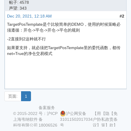
帖子: 4578
声望: 343
Dec 20, 2021, 12:18 AM
#2
TargetPosTemplate是个比较简单的DEMO，使用的时候策略必
须遵循：开仓->平仓->开仓->平仓的规则
-2直接到2这种就不行
如果要支持，就必须把TargetPosTemplate里的委托函数，都传
net=True的净仓交易模式
页面:
1
备案服务
© 2015-2022
号：沪ICP
沪公网安备
【用
【隐
【免
上海韦纳软件
备
31011502017034
户协
私政
责条
科技有限公司
18006526
号
议】
策】
款】