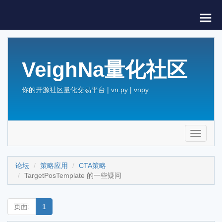
VeighNa量化社区
你的开源社区量化交易平台 | vn.py | vnpy
Toggle
navigati
论坛
策略应用
CTA策略
TargetPosTemplate 的一些疑问
页面:
1