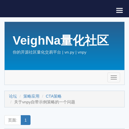
VeighNa量化社区
你的开源社区量化交易平台 | vn.py | vnpy
Toggle
navigati
论坛
策略应用
CTA策略
关于vnpy自带示例策略的一个问题
页面:
1