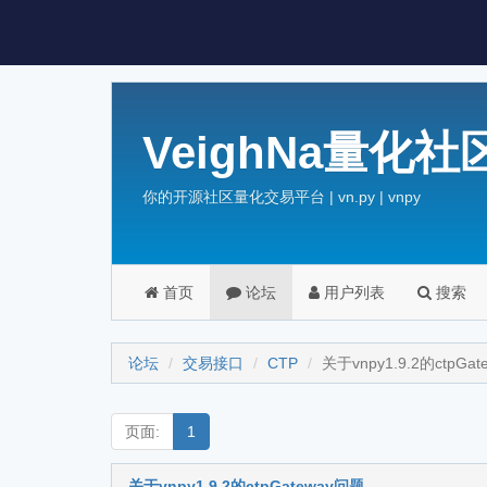
VeighNa量化社
你的开源社区量化交易平台 | vn.py | vnpy
首页
论坛
用户列表
搜索
论坛
交易接口
CTP
关于vnpy1.9.2的ctpGa
页面:
1
关于vnpy1.9.2的ctpGateway问题