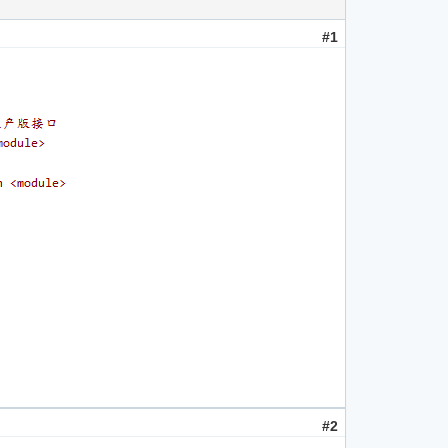
#1
#2