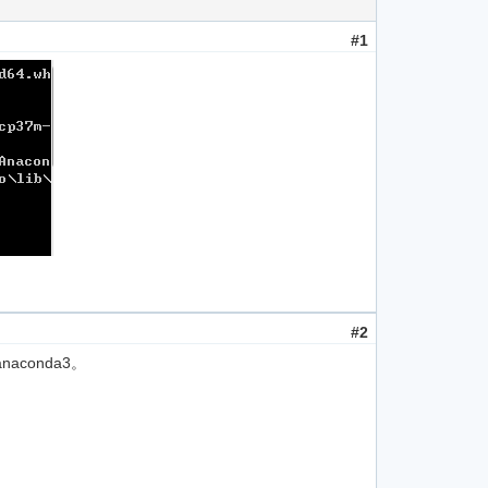
#1
#2
conda3。