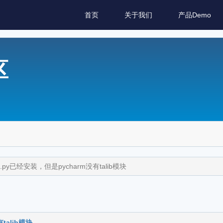
首页
关于我们
产品Demo
区
n.py已经安装，但是pycharm没有talib模块
talib模块