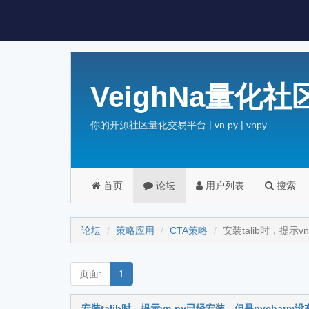
VeighNa量化社
你的开源社区量化交易平台 | vn.py | vnpy
首页
论坛
用户列表
搜索
论坛
策略应用
CTA策略
安装talib时，提示v
页面:
1
安装talib时，提示vn.py已经安装，但是pycharm没有