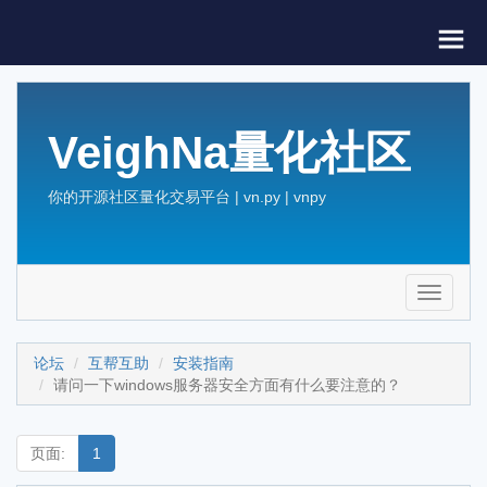
VeighNa量化社区
你的开源社区量化交易平台 | vn.py | vnpy
Toggle
navigati
论坛
互帮互助
安装指南
请问一下windows服务器安全方面有什么要注意的？
页面:
1