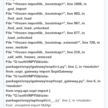
File "<frozen importlib._bootstrap>", line 1006, in
_gcd_import
File "<frozen importlib._bootstrap>", line 983, in
_find_and_load
File "<frozen importlib._bootstrap>", line 967, in
_find_and_load_unlocked
File "<frozen importlib._bootstrap>", line 677, in
_load_unlocked
File "<frozen importlib._bootstrap_external>", line 728, in
exec_module
File "<frozen importlib._bootstrap>", line 219, in
_call_with_frames_removed
File "G:\soft\VNPY\lib\site-
packages\vnpy\gateway\sopt\
init
.py", line 1, in <module>
from .sopt_gateway import SoptGateway
File "G:\soft\VNPY\lib\site-
packages\vnpy\gateway\sopt\sopt_gateway.py", line 6, in
<module>
from vnpy.api.sopt import (
File "G:\soft\VNPY\lib\site-
packages\vnpy\api\sopt\
init__.py", line 1, in <module>
from .vnsoptmd import MdApi