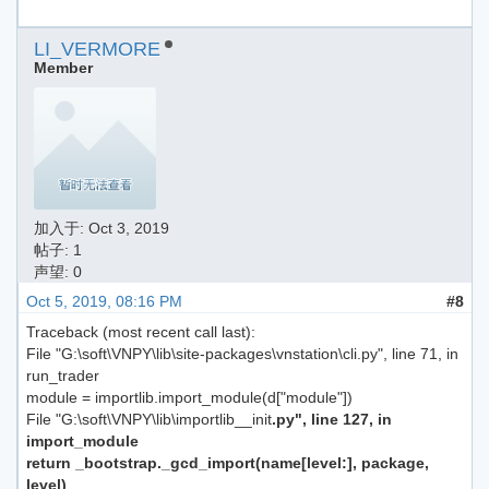
LI_VERMORE
Member
加入于:
Oct 3, 2019
帖子: 1
声望: 0
Oct 5, 2019, 08:16 PM
#8
Traceback (most recent call last):
File "G:\soft\VNPY\lib\site-packages\vnstation\cli.py", line 71, in
run_trader
module = importlib.import_module(d["module"])
File "G:\soft\VNPY\lib\importlib__init
.py", line 127, in
import_module
return _bootstrap._gcd_import(name[level:], package,
level)