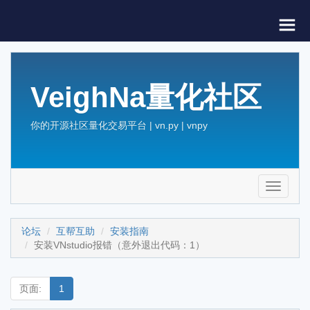
VeighNa量化社区
你的开源社区量化交易平台 | vn.py | vnpy
Toggle
navigati
论坛
互帮互助
安装指南
安装VNstudio报错（意外退出代码：1）
页面:
1