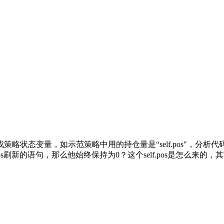
量，如示范策略中用的持仓量是“self.pos"，分析代码可以知道
有对self.pos刷新的语句，那么他始终保持为0？这个self.pos是