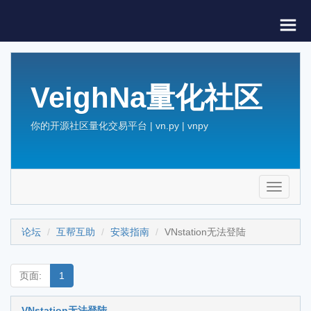
VeighNa量化社区
你的开源社区量化交易平台 | vn.py | vnpy
Toggle
navigati
论坛
互帮互助
安装指南
VNstation无法登陆
页面:
1
VNstation无法登陆