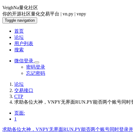
VeighNa量化社区
你的开源社区量化交易平台 | vn.py | vnpy
Toggle navigation
首页
论坛
用户列表
搜索
微信登录
密码登录
忘记密码
论坛
交易接口
CTP
求助各位大神，VNPY无界面RUN.PY能否两个账号同
页面:
1
求助各位大神，VNPY无界面RUN.PY能否两个账号同时登录