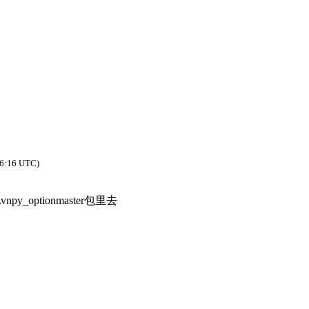
6:16 UTC
)
py_optionmaster包里去