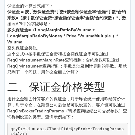
保证金的计算公式如下：
保证金 = 按手数保证金费*手数+按金额保证金率*金额*手数*合约
乘数=（按手数保证金费+按金额保证金率*金额*合约乘数）*手数
按照API中的字段即是：
多头保证金=（LongMarginRatioByVolume +
LongMarginRatioByMoney * Price *VolumeMultiple ）*
Volume
空头保证金类似。
这个公式中按手数保证金费和按金额保证金率可以通过
ReqQryInstrumentMarginRate查询得到；合约乘数可以通过
ReqQryInstrument查询得到；手数是涉及到计算到的手数。那就
只剩下一个问题，用什么金额去计算？
二、保证金价格类型
用什么金额去计算客户的保证金，对于昨仓统一使用昨结算价计
算，对于今仓，在期货公司后台是可以设置的。客户也可以通过
ReqQryBrokerTradingParams（请求查询经纪公司交易参数）查
询得到设置的类型。查询示例如下：
qryField = api.CThostFtdcQryBrokerTradingParams
Field()
