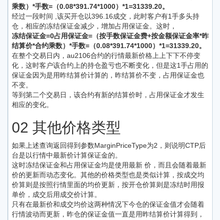
乘数）*手数=（0.08*391.74*1000）*1=31339.20。
经过一段时间 ,该买开仓以396.16成交，此时客户有1手多头持
仓，相应的冻结保证金减少，增加占用保证金。这时，
冻结保证金=0占用保证金=（按手数保证金费+按金额保证金率*昨
结算价*合约乘数）*手数=（0.08*391.74*1000）*1=31339.20。
在整个交易日内，au2106合约的行情最新价格上上下下不停变
化，这时客户该合约上的持仓盈亏也不断变化，但是这1手占用的
保证金因为是用昨结算价计算的，昨结算价不变，占用保证金也
不变。
等到第二个交易日，该合约有新的结算价时，占用保证金才发生
相应的变化。
02 其他价格类型
如果上述查询返回得到参数MarginPriceType为2，则说明CTP后
台是以行情中最新价计算保证金的。
这时冻结保证金和占用保证金均是使用最新 价，而且会随着最新
价的更新而动态变化。其他的价格类型也是类似计算，按成交均
价算则是按照行情里面的均价更新，按开仓价算则是冻结时用报
单价，成交后用成交价计算。
只有在最新价和成交均价这两种情况下今仓的保证金值才会随着
行情波动而更新，昨仓的保证金值一直是用昨结算价计算得到，