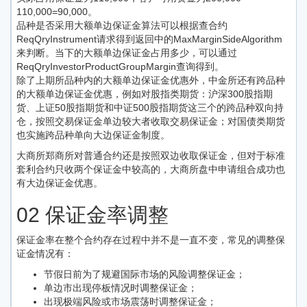
110,000=90,000。
品种是否采用大额单边保证金算法可以根据查合约
ReqQryInstrument请求得到返回中的MaxMarginSideAlgorithm
来判断。当下的大额单边保证金占用多少，可以通过
ReqQryInvestorProductGroupMargin查询得到。
除了上期所品种内的大额单边保证金优惠外，中金所还有跨品种
的大额单边保证金优惠，例如对股指类期货：沪深300股指期
货、上证50股指期货和中证500股指期货这三个的跨品种双向持
仓，按照交易保证金单边较大者收取交易保证金；对国债类期货
也实施跨品种单向大边保证金制度。
大商所郑商所对普通合约还是按照双边收取保证金，但对于标准
套利合约只收两个保证金中较高的，大商所盘中申请组合成功也
有大边保证金优惠。
02 保证金率调整
保证金率在整个合约存在过程中并不是一直不变，常见的调整保
证金情况有：
节假日前为了规避国际市场的风险调整保证金；
单边市出现停板情况时调整保证金；
出现极端风险或市场震荡时调整保证金；