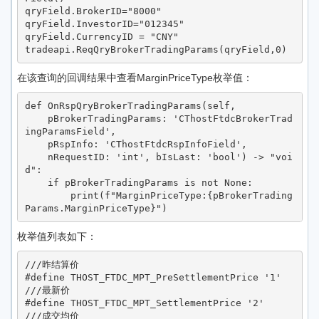
qryField.BrokerID="8000"

qryField.InvestorID="012345"

qryField.CurrencyID = "CNY"

tradeapi.ReqQryBrokerTradingParams(qryField,0)
在该查询的回调结果中查看MarginPriceType枚举值：
def OnRspQryBrokerTradingParams(self, 

    pBrokerTradingParams: 'CThostFtdcBrokerTrad
ingParamsField', 

    pRspInfo: 'CThostFtdcRspInfoField', 

    nRequestID: 'int', bIsLast: 'bool') -> "voi
d":    

    if pBrokerTradingParams is not None:                            

        print(f"MarginPriceType:{pBrokerTrading
Params.MarginPriceType}")
枚举值列表如下：
///昨结算价

#define THOST_FTDC_MPT_PreSettlementPrice '1'

///最新价

#define THOST_FTDC_MPT_SettlementPrice '2'

///成交均价
