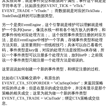
其实很简单，就是事件类型和数据两个属性，事件这个就是是
字符串名字，比如原生的EVENT_TICK = "eTick."
EVENT_TRADE = "eTrade." ； 而数据就是对应的TickData，
TradeData这样的可以数据类型。
另一个是类EventEngine，这个引擎就是维护可以理解就是维
护一个队列Queue， 像流水线一样有各个地方放入的事件，和
把事件传给对应处理方法；。这个按照事件类型注册的对应方
法，是在EventEngine中维护一个字典，存储事件类型和处理
方法关联。这里要用到一些线程技巧；具体可以自己看看代
码，事件类型是key值，对应的处理方法是按照list来存储，所
以一个事件类型可以注册多个处理方法，放到list中；之前我
说一个事件类型只能注册一个处理方法是错误的。
这里说说如何创建一个新的事件类型，和绑定注册的过程。
比如在CTA策略交易中，有原生的
EVENT_CTA_STOPORDER = "eCtaStopOrder"；来返回策略
对应的停止单；但是在显示的成交信息中，并没有显示是那个
策略的相关成交；这里为就为做一个新的事件类型
EVENT_CTA_TRADE = 'eCtaTrade'；绑定CTA策略成交信
息。