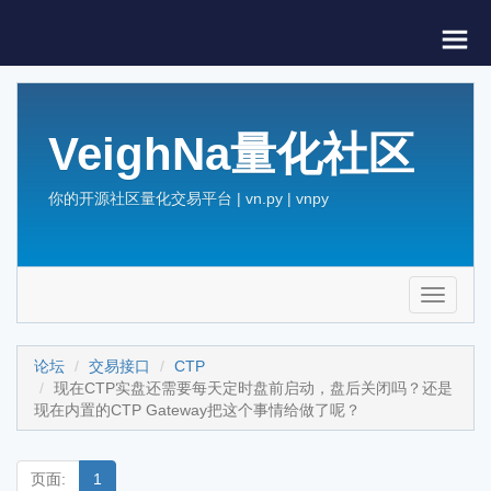
VeighNa量化社区
你的开源社区量化交易平台 | vn.py | vnpy
Toggle
navigati
论坛
交易接口
CTP
现在CTP实盘还需要每天定时盘前启动，盘后关闭吗？还是
现在内置的CTP Gateway把这个事情给做了呢？
页面:
1