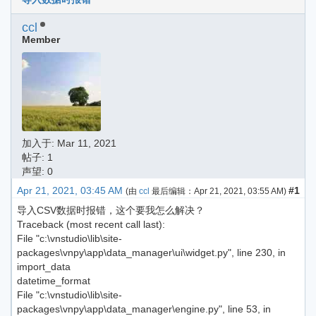
ccl
Member
加入于:
Mar 11, 2021
帖子: 1
声望: 0
Apr 21, 2021, 03:45 AM
#1
(由
ccl
最后编辑：
Apr 21, 2021, 03:55 AM
)
导入CSV数据时报错，这个要我怎么解决？
Traceback (most recent call last):
File "c:\vnstudio\lib\site-
packages\vnpy\app\data_manager\ui\widget.py", line 230, in
import_data
datetime_format
File "c:\vnstudio\lib\site-
packages\vnpy\app\data_manager\engine.py", line 53, in