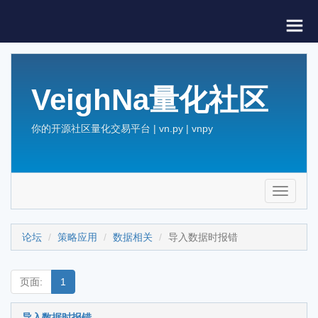
VeighNa量化社区
你的开源社区量化交易平台 | vn.py | vnpy
Toggle
navigati
论坛
策略应用
数据相关
导入数据时报错
页面:
1
导入数据时报错