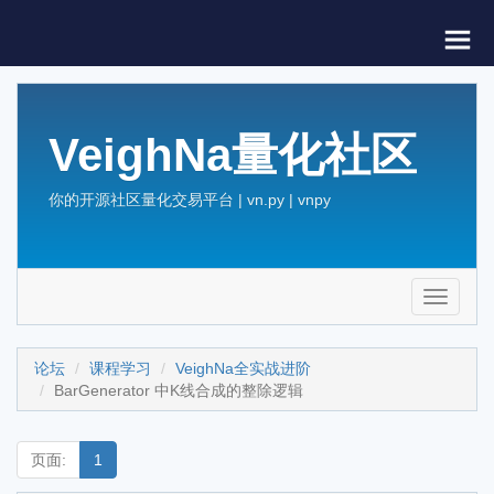
VeighNa量化社区
你的开源社区量化交易平台 | vn.py | vnpy
Toggle
navigati
论坛
课程学习
VeighNa全实战进阶
BarGenerator 中K线合成的整除逻辑
页面:
1