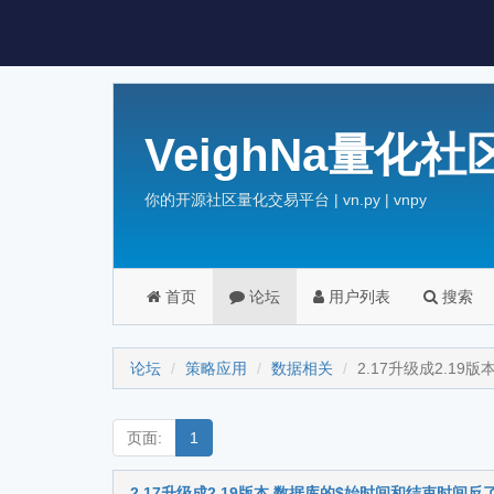
VeighNa量化社
你的开源社区量化交易平台 | vn.py | vnpy
首页
论坛
用户列表
搜索
论坛
策略应用
数据相关
2.17升级成2.19
页面:
1
2.17升级成2.19版本 数据库的$始时间和结束时间反了