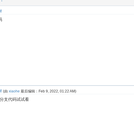
M
吗
M
(由
xiaohe
最后编辑：
Feb 9, 2022, 01:22 AM
)
ev分支代码试试看