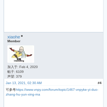
xiaohe
Member
加入于:
Feb 4, 2020
帖子: 6109
声望: 379
Jan 13, 2021, 02:30 AM
#4
可参考
https://www.vnpy.com/forum/topic/1467-vnpyke-yi-duo-
zhang-hu-yun-xing-ma