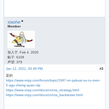
xiaohe
Member
加入于:
Feb 4, 2020
帖子: 6109
声望: 379
Jan 12, 2021, 03:49 PM
#2
是的
https://www.vnpy.com/forum/topic/1947-vn-pykuai-su-ru-men-
5-agu-zheng-quan-xtp
https://www.vnpy.com/docs/cn/cta_strategy.html
https://www.vnpy.com/docs/cn/cta_backtester.html