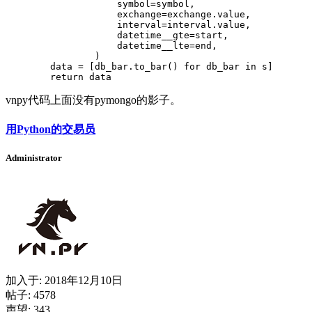
                    symbol=symbol,

                    exchange=exchange.value,

                    interval=interval.value,

                    datetime__gte=start,

                    datetime__lte=end,

                )

        data = [db_bar.to_bar() for db_bar in s]

        return data
vnpy代码上面没有pymongo的影子。
用Python的交易员
Administrator
加入于:
2018年12月10日
帖子: 4578
声望: 343