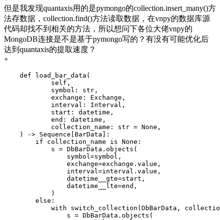
但是我发现quantaxis用的是pymongo的collection.insert_many()方
法存数据，collection.find()方法读取数据，在vnpy的数据库源
代码却找不到相关的方法，所以想问下各位大佬vnpy的
MongoDB连接是不是基于pymongo写的？有没有可能优化后
达到quantaxis的提取速度？
+
    def load_bar_data(

            self,

            symbol: str,

            exchange: Exchange,

            interval: Interval,

            start: datetime,

            end: datetime,

            collection_name: str = None,

    ) -> Sequence[BarData]:

        if collection_name is None:

            s = DbBarData.objects(

                symbol=symbol,

                exchange=exchange.value,

                interval=interval.value,

                datetime__gte=start,

                datetime__lte=end,

            )

        else:

            with switch_collection(DbBarData, collectio
                s = DbBarData.objects(
