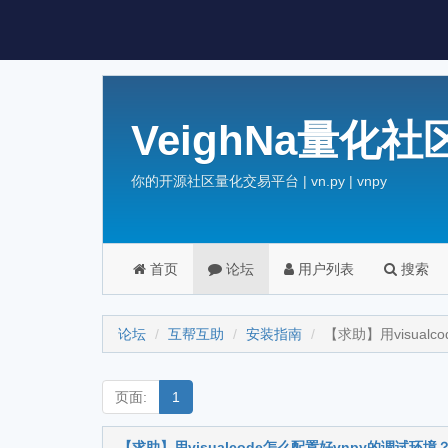
VeighNa量化社
你的开源社区量化交易平台 | vn.py | vnpy
首页
论坛
用户列表
搜索
论坛
互帮互助
安装指南
【求助】用visual
页面:
1
【求助】用visualcode怎么配置好vnpy的调试环境