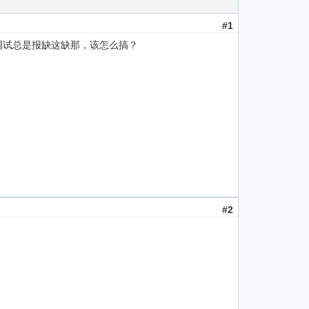
#1
ode中调试总是报缺这缺那，该怎么搞？
#2