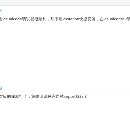
M
visualcode调试就很顺利，后来用vnstation快捷安装，在visualc
M
tall对应的库就行了，策略调试缺东西就import就行了